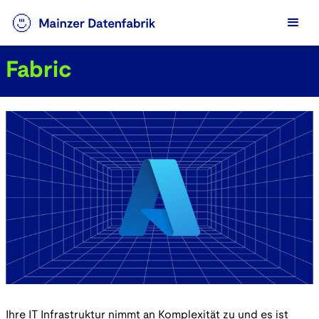
Fabric
Ihre IT Infrastruktur nimmt an Komplexität zu und es ist