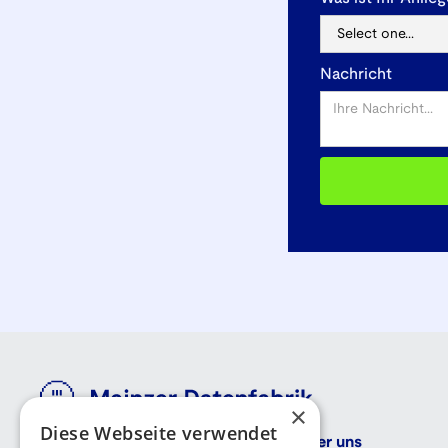
Nachricht
×
Diese Webseite verwendet
Kontaktdaten
Über uns