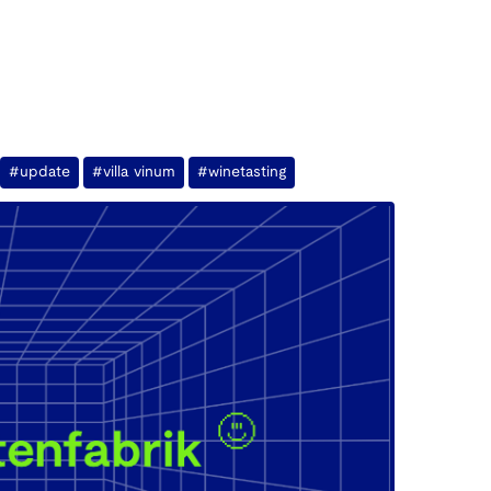
#update
#villa vinum
#winetasting