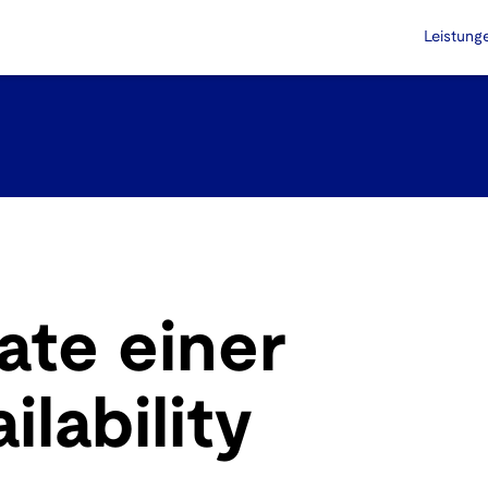
Leistung
ate einer
lability