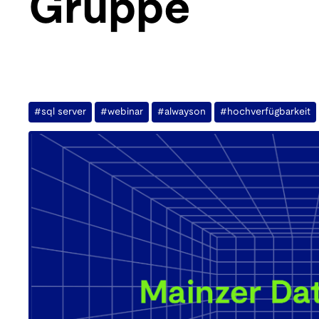
Gruppe
#sql server
#webinar
#alwayson
#hochverfügbarkeit