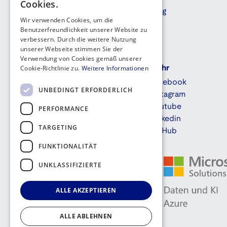
Cookies.
Taunusstraße 72
Blog
Wir verwenden Cookies, um die
55118 Mainz
Benutzerfreundlichkeit unserer Website zu
info@madafa.de
verbessern. Durch die weitere Nutzung
unserer Webseite stimmen Sie der
Verwendung von Cookies gemäß unserer
Cookie-Richtlinie zu.
Weitere Informationen
Bürozeiten
Mehr
Montag bis Donnerstag:
Facebook
UNBEDINGT ERFORDERLICH
9:00 - 17:00 Uhr MEZ
Instagram
Youtube
PERFORMANCE
Freitags:
Linkedin
TARGETING
9:30 - 14:00 Uhr MEZ
GitHub
FUNKTIONALITÄT
UNKLASSIFIZIERTE
ALLE AKZEPTIEREN
ALLE ABLEHNEN