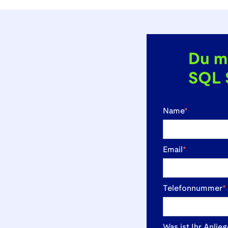
Du m
SQL S
Name
*
Email
*
Telefonnummer
*
Was ist Ihr Anlie