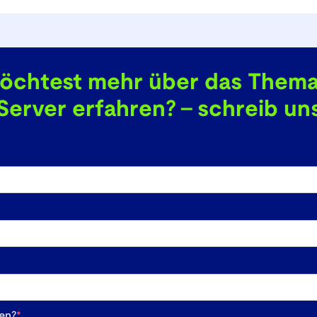
öchtest mehr über das Them
erver erfahren? - schreib uns
gen?
*