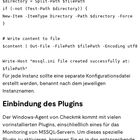
$directory = Split-Path $filePath
if (-not (Test-Path $directory)) {
New-Item -ItemType Directory -Path $directory -Force
}
# Write content to file
$content | Out-File -FilePath $filePath -Encoding utf8
Write-Host "mssql.ini file created successfully at:
$filePath"
Für jede Instanz sollte eine separate Konfigurationsdatei
erstellt werden, benannt nach dem jeweiligen
Instanznamen.
Einbindung des Plugins
Der Windows-Agent von Checkmk kommt mit vielen
vorinstallierten Plugins, einschließlich eines für das
Monitoring von MSSQL-Servern. Um dieses spezielle
Plugin zu aktivieren, kopieren Sie es in das entsprechende