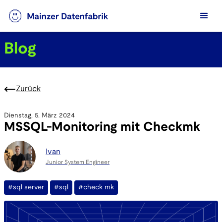
Blog
Zurück
Dienstag, 5. März 2024
MSSQL-Monitoring mit Checkmk
Ivan
Junior System Engineer
#sql server
#sql
#check mk