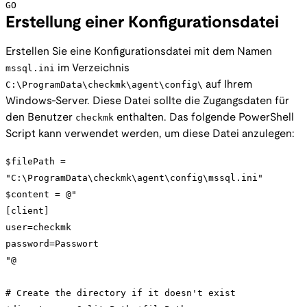
GO
Erstellung einer Konfigurationsdatei
Erstellen Sie eine Konfigurationsdatei mit dem Namen
mssql.ini
im Verzeichnis
C:\ProgramData\checkmk\agent\config\
auf Ihrem
Windows-Server. Diese Datei sollte die Zugangsdaten für
den Benutzer
checkmk
enthalten. Das folgende PowerShell
Script kann verwendet werden, um diese Datei anzulegen:
$filePath =
"C:\ProgramData\checkmk\agent\config\mssql.ini"
$content = @"
[client]
user=checkmk
password=Passwort
"@
# Create the directory if it doesn't exist