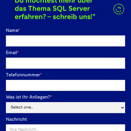
Du möchtest mehr über
das Thema SQL Server
erfahren? - schreib uns!”
Name
*
Email
*
Telefonnummer
*
Was ist Ihr Anliegen?
*
Nachricht