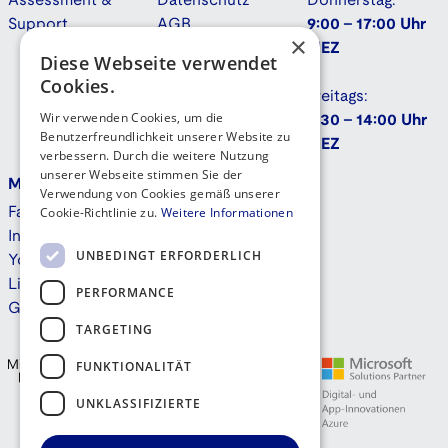
Assessment &
Datenschutz
Donnerstag:
Support
AGB
9:00 - 17:00 Uhr
×
Downloads
MEZ
Diese Webseite verwendet
Cookies.
Freitags:
Wir verwenden Cookies, um die
9:30 - 14:00 Uhr
Benutzerfreundlichkeit unserer Website zu
MEZ
verbessern. Durch die weitere Nutzung
unserer Webseite stimmen Sie der
Mehr
Kontakt
Verwendung von Cookies gemäß unserer
Cookie-Richtlinie zu.
Weitere Informationen
Facebook
Instagram
UNBEDINGT ERFORDERLICH
Youtube
Linkedin
PERFORMANCE
GitHub
TARGETING
FUNKTIONALITÄT
UNKLASSIFIZIERTE