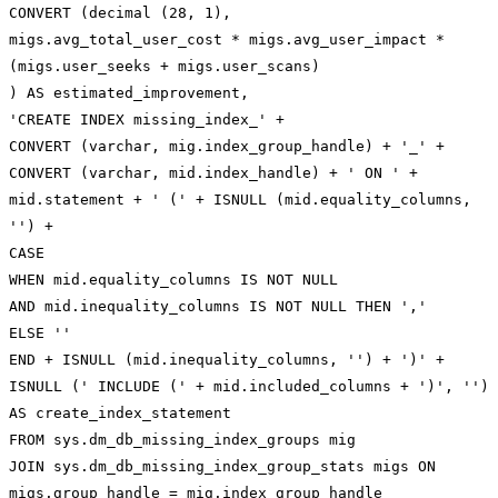
CONVERT (decimal (28, 1),
migs.avg_total_user_cost * migs.avg_user_impact *
(migs.user_seeks + migs.user_scans)
) AS estimated_improvement,
'CREATE INDEX missing_index_' +
CONVERT (varchar, mig.index_group_handle) + '_' +
CONVERT (varchar, mid.index_handle) + ' ON ' +
mid.statement + ' (' + ISNULL (mid.equality_columns,
'') +
CASE
WHEN mid.equality_columns IS NOT NULL
AND mid.inequality_columns IS NOT NULL THEN ','
ELSE ''
END + ISNULL (mid.inequality_columns, '') + ')' +
ISNULL (' INCLUDE (' + mid.included_columns + ')', '')
AS create_index_statement
FROM sys.dm_db_missing_index_groups mig
JOIN sys.dm_db_missing_index_group_stats migs ON
migs.group_handle = mig.index_group_handle