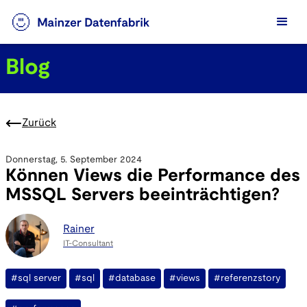
Blog
Zurück
Donnerstag, 5. September 2024
Können Views die Performance des
MSSQL Servers beeinträchtigen?
Rainer
IT-Consultant
#sql server
#sql
#database
#views
#referenzstory