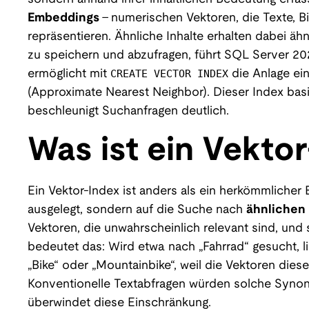
Embeddings
– numerischen Vektoren, die Texte, B
repräsentieren. Ähnliche Inhalte erhalten dabei äh
zu speichern und abzufragen, führt SQL Server 
CREATE VECTOR INDEX
ermöglicht mit
die Anlage ei
(Approximate Nearest Neighbor). Dieser Index ba
beschleunigt Suchanfragen deutlich.
Was ist ein Vekto
Ein Vektor-Index ist anders als ein herkömmlicher 
ausgelegt, sondern auf die Suche nach
ähnlichen
Vektoren, die unwahrscheinlich relevant sind, und s
bedeutet das: Wird etwa nach „Fahrrad“ gesucht, l
„Bike“ oder „Mountainbike“, weil die Vektoren diese
Konventionelle Textabfragen würden solche Synon
überwindet diese Einschränkung.