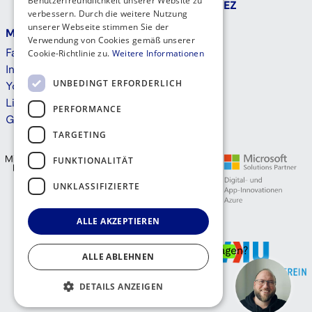
Benutzerfreundlichkeit unserer Website zu
MEZ
verbessern. Durch die weitere Nutzung
unserer Webseite stimmen Sie der
Mehr
Kontakt
Verwendung von Cookies gemäß unserer
Cookie-Richtlinie zu.
Weitere Informationen
Facebook
Instagram
UNBEDINGT ERFORDERLICH
Youtube
Linkedin
PERFORMANCE
GitHub
TARGETING
FUNKTIONALITÄT
UNKLASSIFIZIERTE
ALLE AKZEPTIEREN
Fragen?
ALLE ABLEHNEN
DETAILS ANZEIGEN