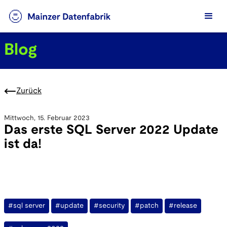
Blog
Zurück
Mittwoch, 15. Februar 2023
Das erste SQL Server 2022 Update
ist da!
#sql server
#update
#security
#patch
#release